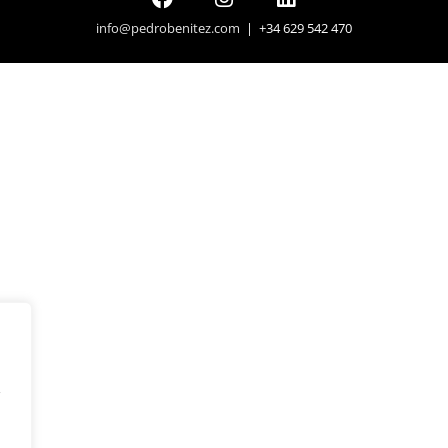
info@pedrobenitez.com
| +34 629 542 470
y