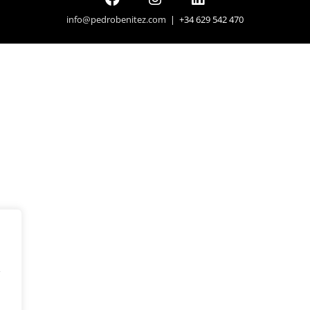
info@pedrobenitez.com
| +34 629 542 470
y