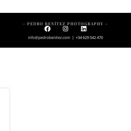
– PEDRO BENÍTEZ PHOTOGRAPHY –
info@pedrobenitez.com
| +34 629 542 470
y