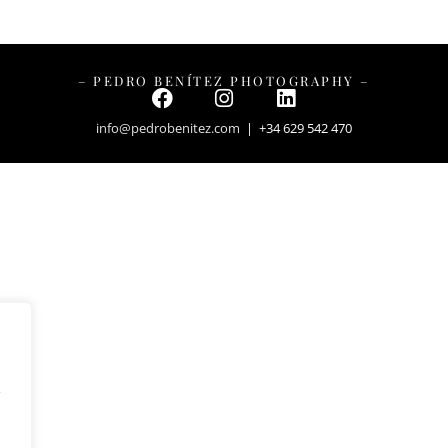
– PEDRO BENÍTEZ PHOTOGRAPHY –
info@pedrobenitez.com
| +34 629 542 470
y