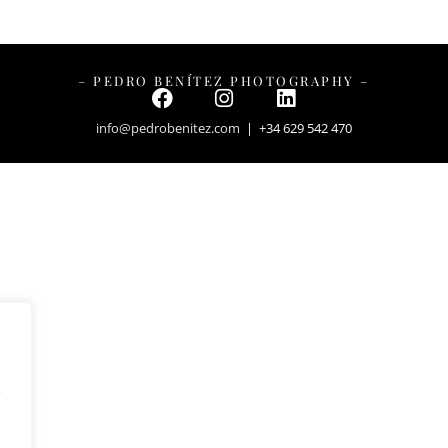
– PEDRO BENÍTEZ PHOTOGRAPHY –
info@pedrobenitez.com
| +34 629 542 470
y