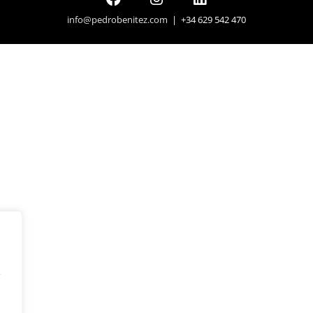
info@pedrobenitez.com
| +34 629 542 470
y