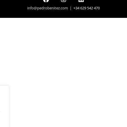
info@pedrobenitez.com
| +34 629 542 470
y