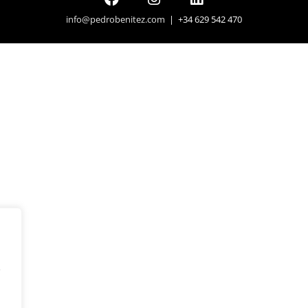
info@pedrobenitez.com
| +34 629 542 470
y