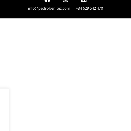
info@pedrobenitez.com
| +34 629 542 470
y