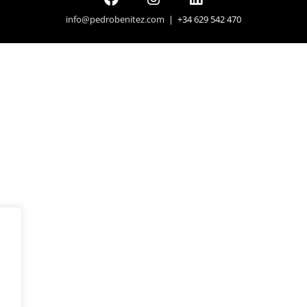
info@pedrobenitez.com
| +34 629 542 470
y