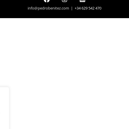
info@pedrobenitez.com
| +34 629 542 470
y