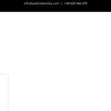
info@pedrobenitez.com
| +34 629 542 470
y