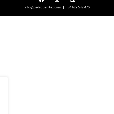
info@pedrobenitez.com
| +34 629 542 470
y